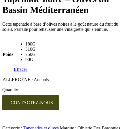
Bassin Méditerranéen
Cette tapenade à base d’olives noires a le goût nature du fruit du
soleil. Parfaite pour rehausser une vinaigrette qui s’ennuie.
180G
310G
Poids
750G
90G
Effacer
ALLERGÈNE : Anchois
Quantity:
CONTACTEZ-NOUS
Catégorie :
Tapenades et olives
Marque :
Oliverie Des Baronnies