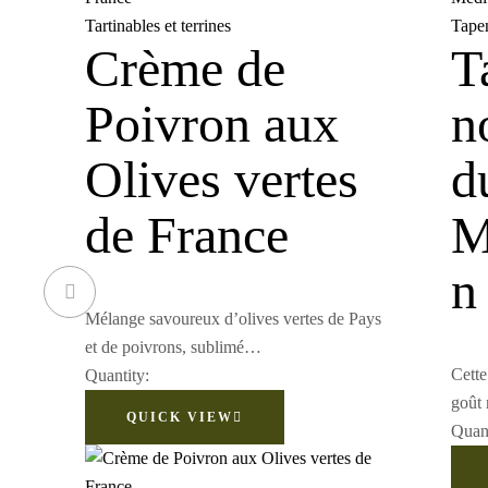
Tartinables et terrines
Tapen
Crème de
T
Poivron aux
n
Olives vertes
d
de France
M
n
Mélange savoureux d’olives vertes de Pays
et de poivrons, sublimé…
Cette
Quantity:
goût
QUICK VIEW
Quant