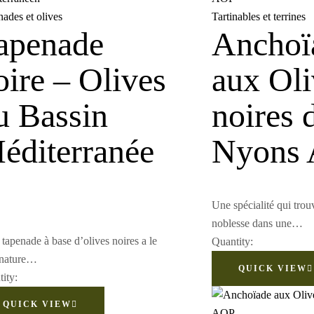
ades et olives
Tartinables et terrines
apenade
Anchoï
oire – Olives
aux Oli
u Bassin
noires 
éditerranée
Nyons
Une spécialité qui trouv
noblesse dans une…
 tapenade à base d’olives noires a le
Quantity:
 nature…
QUICK VIEW
ity:
QUICK VIEW