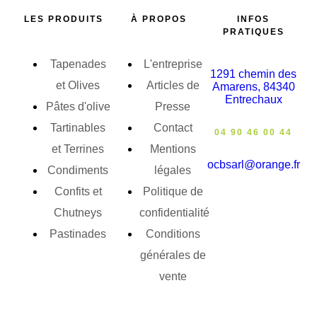
LES PRODUITS
À PROPOS
INFOS
PRATIQUES
Tapenades
L'entreprise
1291 chemin des
et Olives
Articles de
Amarens, 84340
Entrechaux
Pâtes d'olive
Presse
Tartinables
Contact
04 90 46 00 44
et Terrines
Mentions
ocbsarl@orange.fr
Condiments
légales
Confits et
Politique de
Chutneys
confidentialité
Pastinades
Conditions
générales de
vente