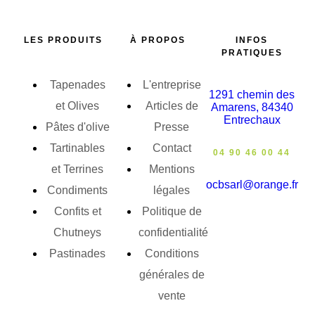
LES PRODUITS
À PROPOS
INFOS
PRATIQUES
Tapenades
L'entreprise
1291 chemin des
et Olives
Articles de
Amarens, 84340
Entrechaux
Pâtes d'olive
Presse
Tartinables
Contact
04 90 46 00 44
et Terrines
Mentions
ocbsarl@orange.fr
Condiments
légales
Confits et
Politique de
Chutneys
confidentialité
Pastinades
Conditions
générales de
vente